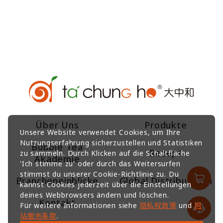
Über Uns
Produkte
Unsere Website verwendet Cookies, um Ihre
Nutzungserfahrung sicherzustellen und Statistiken
Bubble Tea
Rezept
zu sammeln. Durch Klicken auf die Schaltfläche
Akademie
'Ich stimme zu' oder durch das Weitersurfen
stimmst du unserer Cookie-Richtlinie zu. Du
Brancheneinblicke
Global Distributoren
kannst Cookies jederzeit über die Einstellungen
deines Webbrowsers ändern und löschen.
Kontakt
Für weitere Informationen siehe
隐私权政策
und
网
站服务条款
.