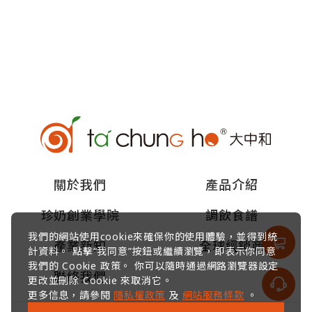
關於我們
產品介紹
珍奶創業學院
調飲食譜
我們的網站使用cookie來確保你的使用體驗，並得到統
產業新知
全球經銷商
計資料。 點擊“我同意”按鈕或繼續瀏覽，即表示你同意
我們的 Cookie 政策。 你可以隨時通過網路瀏覽器設定
聯絡我們
更改並刪除 Cookie 來取消它。
更多信息，請參閱
隱私權政策
及
網站服務條款
。