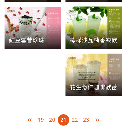
檸檬沙瓦柚香凍飲
紅豆雪昔珍珠
花生薏仁咖啡歐蕾
19
20
21
22
23