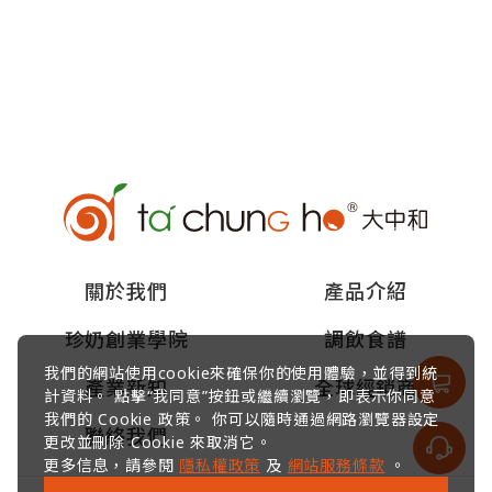
關於我們
產品介紹
珍奶創業學院
調飲食譜
我們的網站使用cookie來確保你的使用體驗，並得到統
產業新知
全球經銷商
計資料。 點擊“我同意”按鈕或繼續瀏覽，即表示你同意
我們的 Cookie 政策。 你可以隨時通過網路瀏覽器設定
聯絡我們
更改並刪除 Cookie 來取消它。
更多信息，請參閱
隱私權政策
及
網站服務條款
。