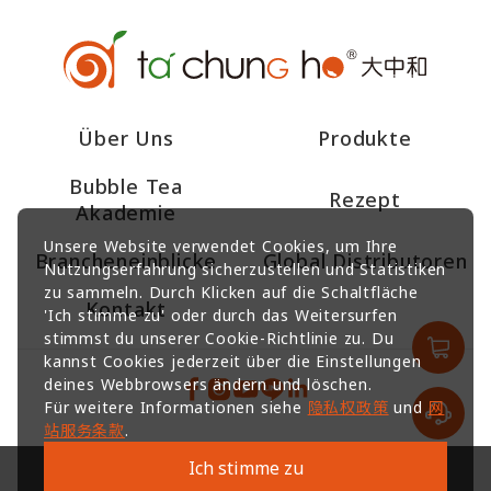
Über Uns
Produkte
Bubble Tea
Rezept
Akademie
Unsere Website verwendet Cookies, um Ihre
Brancheneinblicke
Global Distributoren
Nutzungserfahrung sicherzustellen und Statistiken
zu sammeln. Durch Klicken auf die Schaltfläche
Kontakt
'Ich stimme zu' oder durch das Weitersurfen
stimmst du unserer Cookie-Richtlinie zu. Du
kannst Cookies jederzeit über die Einstellungen
deines Webbrowsers ändern und löschen.
Für weitere Informationen siehe
隐私权政策
und
网
站服务条款
.
Ich stimme zu
CHEN EN LEBENSMITTELPRODUKT UNTERNEHMEN GMBH