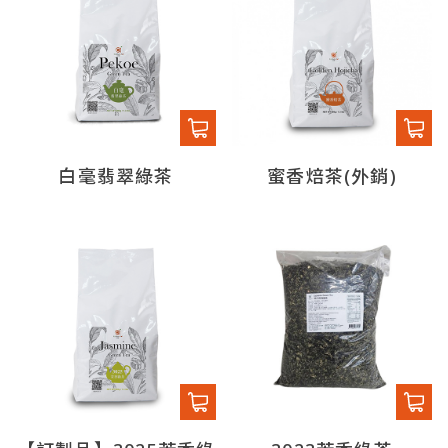
白毫翡翠綠茶
蜜香焙茶(外銷)