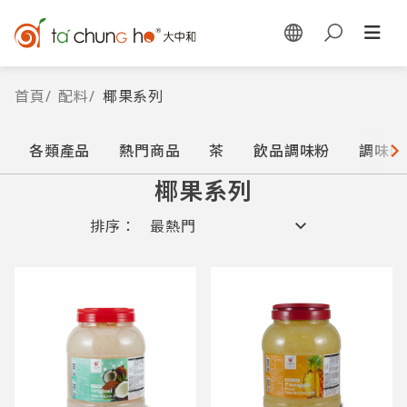
首頁
/
配料
/
椰果系列
各類產品
熱門商品
茶
飲品調味粉
調味糖
椰果系列
排序：