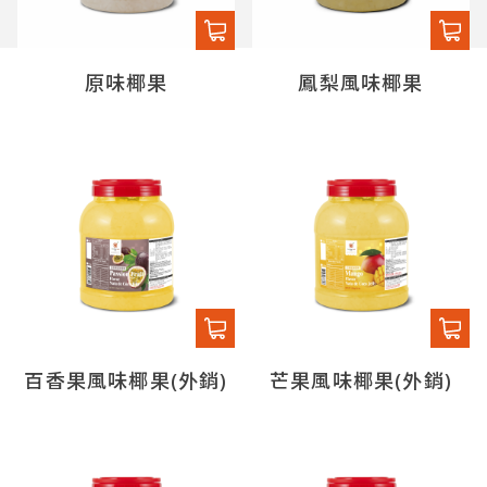
原味椰果
鳳梨風味椰果
百香果風味椰果(外銷)
芒果風味椰果(外銷)