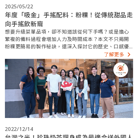
2025/05/22
年度「吸金」手搖配料：粉粿！從傳統甜品走
向手搖飲新寵
想要升級菜單品項，卻不知道該從何下手嗎？或是擔心
繁複的備料過程會增加人力及時間成本？本文不只揭開
粉粿更簡易的製作祕訣，還深入探討它的歷史、口感優
勢與市場應用，讓您一篇看懂，掌握商機！
了解更多
2022/12/14
台灣之光！珍珠奶茶躍身成為最適合送外國人