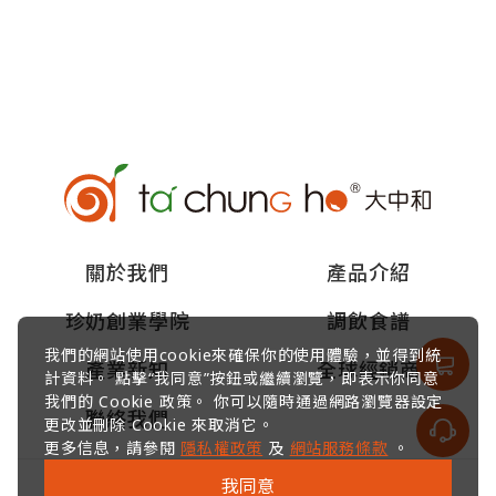
關於我們
產品介紹
珍奶創業學院
調飲食譜
我們的網站使用cookie來確保你的使用體驗，並得到統
產業新知
全球經銷商
計資料。 點擊“我同意”按鈕或繼續瀏覽，即表示你同意
我們的 Cookie 政策。 你可以隨時通過網路瀏覽器設定
聯絡我們
更改並刪除 Cookie 來取消它。
更多信息，請參閱
隱私權政策
及
網站服務條款
。
我同意