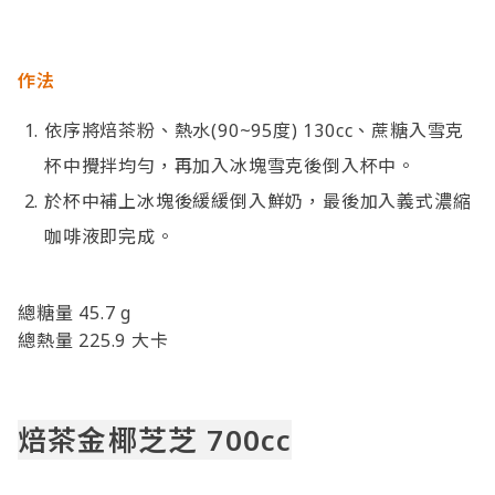
作法
依序將焙茶粉、熱水(90~95度) 130cc、蔗糖入雪克
杯中攪拌均勻，再加入冰塊雪克後倒入杯中。
於杯中補上冰塊後緩緩倒入鮮奶，最後加入義式濃縮
咖啡液即完成。
總糖量 45.7 g
總熱量 225.9 大卡
焙茶金椰芝芝 700cc