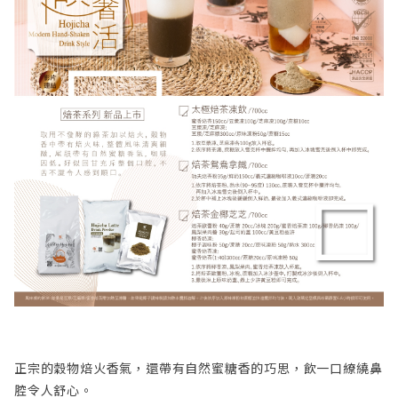
正宗的穀物焙火香氣，還帶有自然蜜糖香的巧思，飲一口繚繞鼻
腔令人舒心。