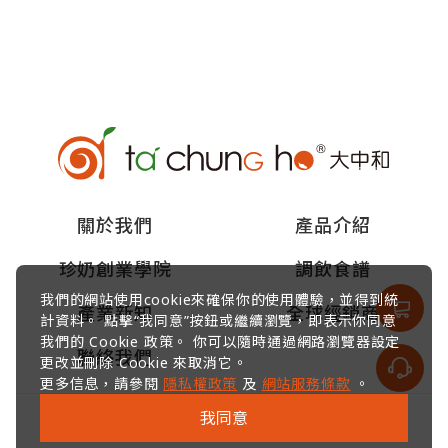
關於我們
產品介紹
珍奶創業學院
調飲食譜
我們的網站使用cookie來確保你的使用體驗，並得到統
產業新知
全球經銷商
計資料。 點擊“我同意”按鈕或繼續瀏覽，即表示你同意
我們的 Cookie 政策。 你可以隨時通過網路瀏覽器設定
聯絡我們
更改並刪除 Cookie 來取消它。
更多信息，請參閱
隱私權政策
及
網站服務條款
。
我同意