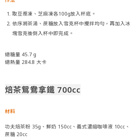
作法
取豆漿凍、芝麻凍各100g放入杯底。
依序將茶湯、蔗糖放入雪克杯中攪拌均勻，再加入冰
塊雪克後倒入杯中即完成。
總糖量 45.7 g
總熱量 284.8 大卡
焙茶鴛鴦拿鐵 700cc
材料
功夫焙茶粉 35g、鮮奶 150cc、義式濃縮咖啡液 10cc、
蔗糖 20cc