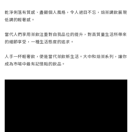
乾淨俐落有質感、盡顯個人風格，令人過目不忘，焙茶調飲展現
低調的輕奢感。
當代人們享用茶飲注重對自我品位的提升，對高質量生活所帶來
的細節享受，一種生活態度的追求。
人手一杯輕奢飲，便是當代茶飲新生活。大中和焙茶系列，讓你
成為市場中最有記憶點的飲品。