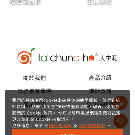
桔桂氣泡飲
生椰拿鐵
關於我們
產品介紹
珍奶創業學院
調飲食譜
我們的網站使用cookie來確保你的使用體驗，並得到統
產業新知
全球經銷商
計資料。 點擊“我同意”按鈕或繼續瀏覽，即表示你同意
我們的 Cookie 政策。 你可以隨時通過網路瀏覽器設定
聯絡我們
更改並刪除 Cookie 來取消它。
更多信息，請參閱
隱私權政策
及
網站服務條款
。