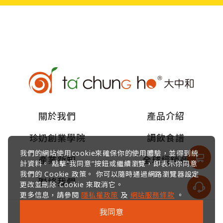
關於我們
產品介紹
珍奶創業學院
調飲食譜
我們的網站使用cookie來確保你的使用體驗，並得到統
產業新知
全球經銷商
計資料。 點擊“我同意”按鈕或繼續瀏覽，即表示你同意
我們的 Cookie 政策。 你可以隨時通過網路瀏覽器設定
聯絡我們
更改並刪除 Cookie 來取消它。
更多信息，請參閱
隱私權政策
及
網站服務條款
。
我同意