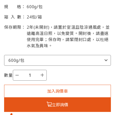
規 格：
600g/包
箱 入 數：
24包/箱
保存期限：
2年(未開封)，請置於室溫且陰涼通風處，並
遠離高溫日照，以免變質。開封後，請盡速
使用完畢；保存時，請緊閉封口處，以杜絕
水氣及異味。
數量
加入詢價車
立即詢價