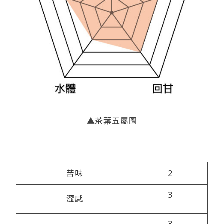
▲茶葉五屬圖
苦味
2
3
澀感
3