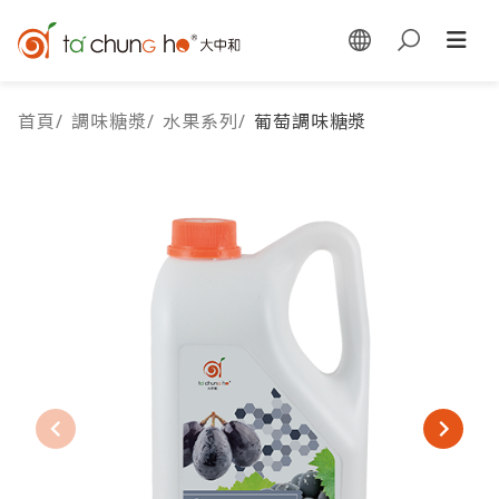
首頁
/
調味糖漿
/
水果系列
/
葡萄調味糖漿