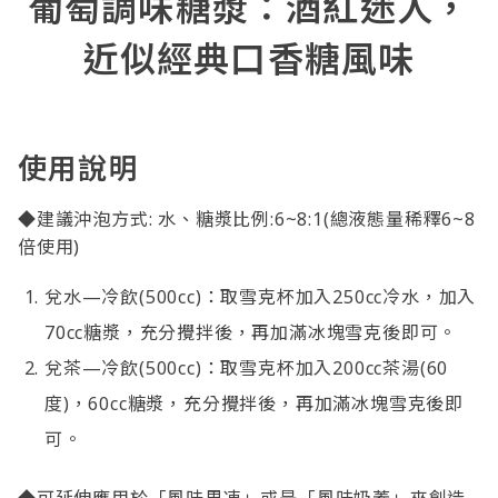
葡萄調味糖漿：酒紅迷人，
近似經典口香糖風味
使用說明
◆建議沖泡方式: 水、糖漿比例:6~8:1(總液態量稀釋6~8
倍使用)
兌水—冷飲(500cc)：取雪克杯加入250cc冷水，加入
70cc糖漿，充分攪拌後，再加滿冰塊雪克後即可。
兌茶—冷飲(500cc)：取雪克杯加入200cc茶湯(60
度)，60cc糖漿，充分攪拌後，再加滿冰塊雪克後即
可。
◆可延伸應用於「風味果凍」或是「風味奶蓋」來創造