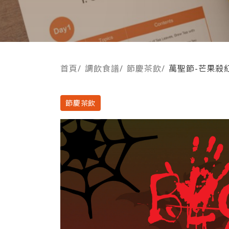
首頁
/
調飲食譜
/
節慶茶飲
/
萬聖節-芒果殺
節慶茶飲