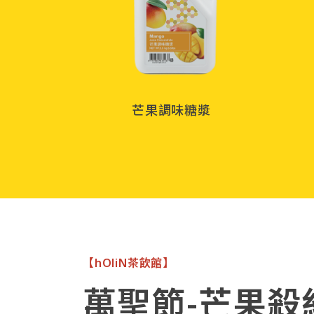
芒果調味糖漿
【hOliN茶飲館】
萬聖節-芒果殺