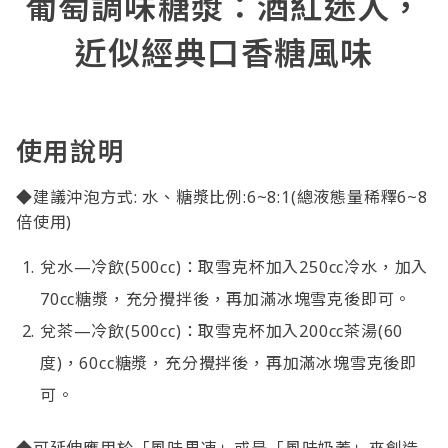
葡萄調味糖漿：酒紅迷人，
近似經典口香糖風味
使用說明
◆建議沖泡方式: 水、糖漿比例:6~8:1(總液態量稀釋6~8
倍使用)
兌水—冷飲(500cc)：取雪克杯加入250cc冷水，加入
70cc糖漿，充分攪拌後，再加滿冰塊雪克後即可。
兌茶—冷飲(500cc)：取雪克杯加入200cc茶湯(60
度)，60cc糖漿，充分攪拌後，再加滿冰塊雪克後即
可。
◆可延伸應用於「風味果凍」或是「風味奶蓋」來創造