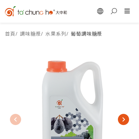
首頁
/
調味糖漿
/
水果系列
/
葡萄調味糖漿