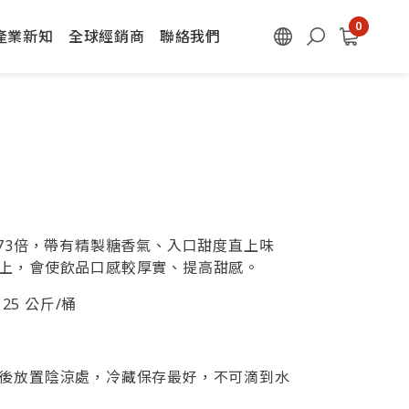
產業新知
全球經銷商
聯絡我們
.73倍，帶有精製糖香氣、入口甜度直上味
上，會使飲品口感較厚實、提高甜感。
、25 公斤/桶
後放置陰涼處，冷藏保存最好，不可滴到水