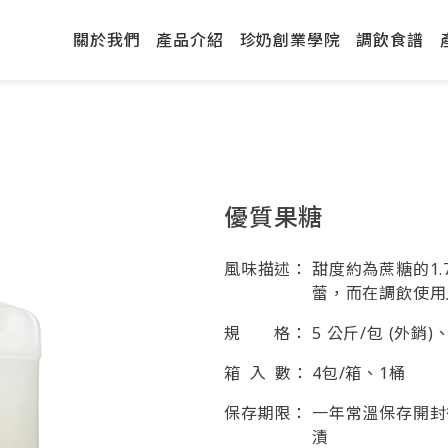
關於我們
產品介紹
珍奶創業學院
調飲食譜
優質果糖
風味描述：
甜度約為蔗糖的1
蕾，而在調飲使用
規 格：
5 公斤/包 (外銷)
箱 入 數：
4包/箱、1桶
保存期限：
一年常溫保存開封
漬