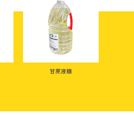
甘蔗液糖
果糖定量