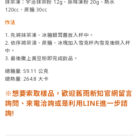
抹茶凍：宇治抹茶粉 12g、原味凍粉 20g、熱水
120cc、蔗糖 30cc
作法
1. 先將抹茶凍、冰糖銀耳醬放入杯中。
2. 依序將茶湯、蔗糖、冰塊加入雪克杯內雪克後倒入杯
中。
3. 最後撒上黃豆粉即完成飲品。
總糖量: 59.11 公克
總熱量: 264.8 大卡
※想要索取樣品，歡迎舊雨新知官網留言
詢問、來電洽詢或是利用LINE進一步諮
詢!