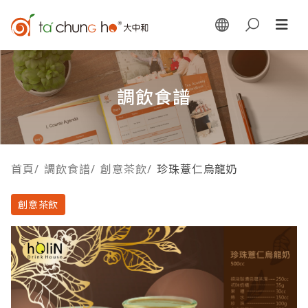
調飲食譜
首頁
/
調飲食譜
/
創意茶飲
/
珍珠薏仁烏龍奶
創意茶飲