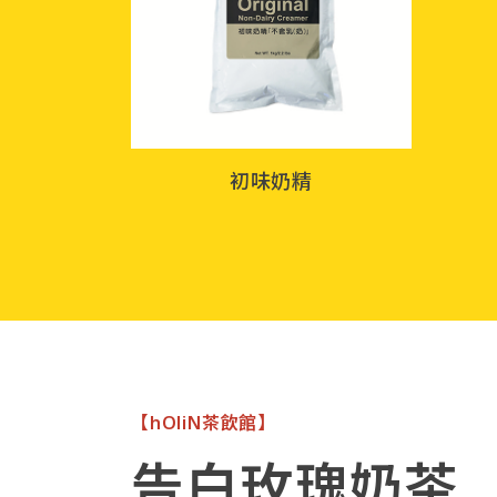
初味奶精
【hOliN茶飲館】
告白玫瑰奶茶