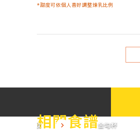
*甜度可依個人喜好調整煉乳比例
相關食譜
胚芽杏仁特調飲
金勾杯