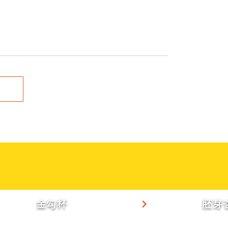
金勾杯
胚芽