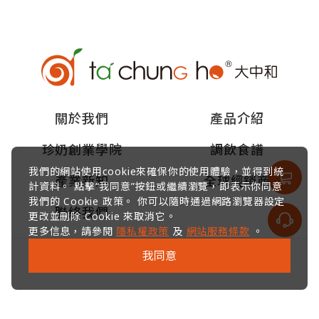
關於我們
產品介紹
珍奶創業學院
調飲食譜
我們的網站使用cookie來確保你的使用體驗，並得到統
產業新知
全球經銷商
計資料。 點擊“我同意”按鈕或繼續瀏覽，即表示你同意
我們的 Cookie 政策。 你可以隨時通過網路瀏覽器設定
聯絡我們
更改並刪除 Cookie 來取消它。
更多信息，請參閱
隱私權政策
及
網站服務條款
。
我同意