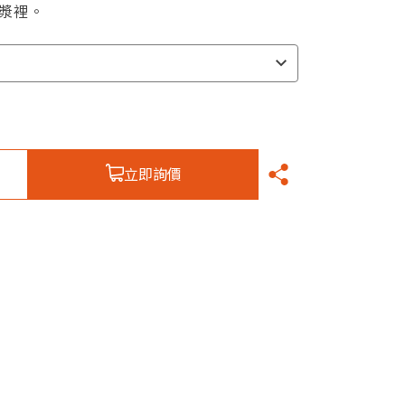
漿裡。
立即詢價