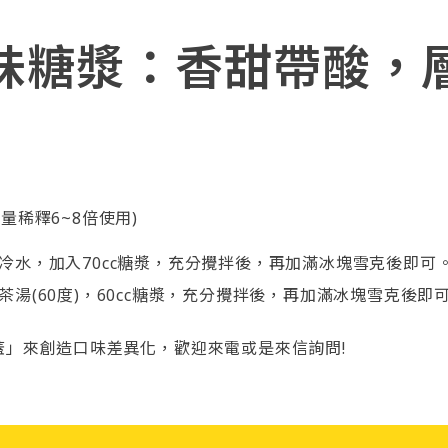
味糖漿：香甜帶酸，
態量稀釋6~8倍使用)
0cc冷水，加入70cc糖漿，充分攪拌後，再加滿冰塊雪克後即可
cc茶湯(60度)，60cc糖漿，充分攪拌後，再加滿冰塊雪克後即
」來創造口味差異化，歡迎來電或是來信詢問!