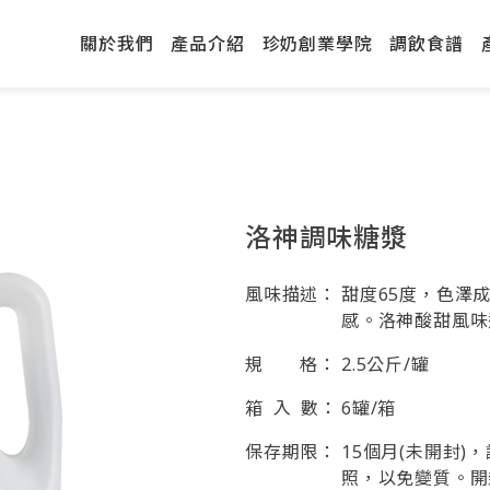
關於我們
產品介紹
珍奶創業學院
調飲食譜
洛神調味糖漿
風味描述：
甜度65度，色澤
感。洛神酸甜風味
規 格：
2.5公斤/罐
箱 入 數：
6罐/箱
保存期限：
15個月(未開封
照，以免變質。開