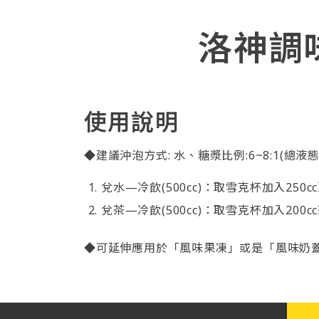
洛神調
使用說明
◆建議沖泡方式: 水、糖漿比例:6~8:1(總液
兌水—冷飲(500cc)：取雪克杯加入25
兌茶—冷飲(500cc)：取雪克杯加入200
◆可延伸應用於「風味果凍」或是「風味奶蓋