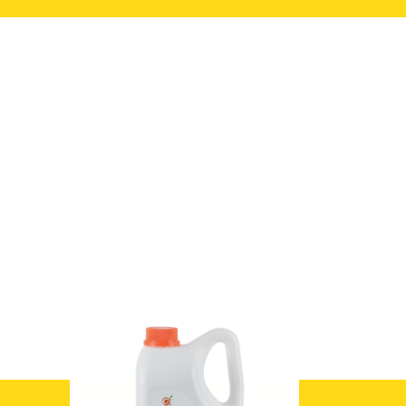
梅
洛神美肌飲