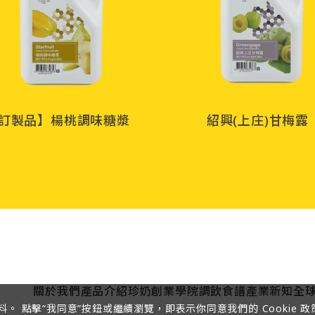
訂製品】楊桃調味糖漿
紹興(上庄)甘梅露
關於我們
產品介紹
珍奶創業學院
調飲食譜
產業新知
全
料。 點擊“我同意”按鈕或繼續瀏覽，即表示你同意我們的 Cookie 